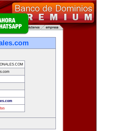
ales.com
IONALES.COM
es.com
les.com
tas