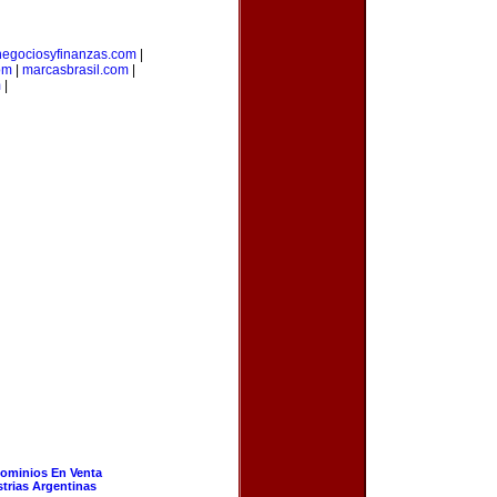
negociosyfinanzas.com
|
om
|
marcasbrasil.com
|
m
|
ominios En Venta
strias Argentinas