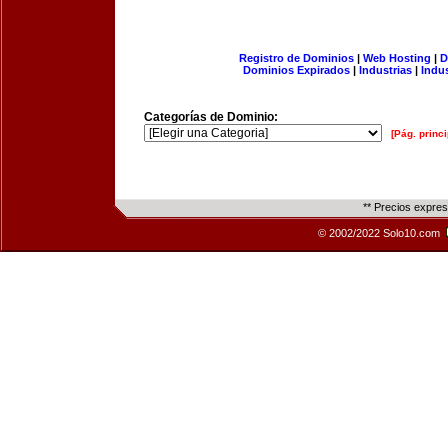
Registro de Dominios
|
Web Hosting
|
D
Dominios Expirados
|
Industrias
|
Indu
Categorías de Dominio:
[Pág. princi
** Precios expre
© 2002/2022 Solo10.com