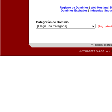
Registro de Dominios
|
Web Hosting
|
D
Dominios Expirados
|
Industrias
|
Indu
Categorías de Dominio:
[Pág. princi
** Precios expre
© 2002/2022 Solo10.com